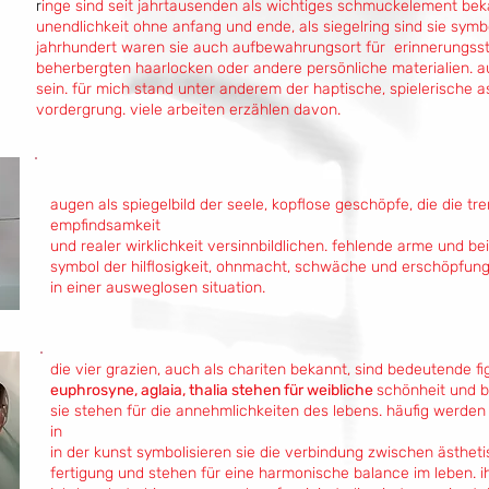
r
inge sind seit jahrtausenden als wichtiges schmuckelement beka
unendlichkeit ohne anfang und ende, als siegelring sind sie symb
jahrhundert waren sie auch aufbewahrungsort für erinnerungss
beherbergten haarlocken oder andere persönliche materialien. a
sein. für mich stand unter anderem der haptische, spielerische
vordergrung. viele arbeiten erzählen davon.
a
ugen als spiegelbild der seele, kopflose geschöpfe, die die tr
empfindsamkeit
und realer wirklichkeit versinnbildlichen. fehlende arme und b
symbol der hilflosigkeit, ohnmacht, schwäche und erschöpfung
in einer ausweglosen situation.
die vier grazien, auch als chariten bekannt, sind bedeutende f
euphrosyne, aglaia, thalia stehen für weibliche
schönheit und b
sie stehen für die annehmlichkeiten des lebens. häufig werden s
in
in der kunst symbolisieren sie die verbindung zwischen ästhet
fertigung und stehen für eine harmonische balance im leben. 