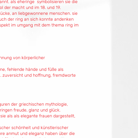
nnt. als eheringe symbolisieren sie die
ol der macht und im 18. und 19.
tücke, an liebgewonnene menschen. sie
uch der ring an sich konnte andenken
 aspekt im umgang mit dem thema ring im
ennung von körperlicher
eine, fehlende hände und füße als
. zuversicht und hoffnung, fremdworte
iguren der griechischen mythologie,
ringen freude, glanz und glück.
ie als als elegante frauen dargestellt,
ischer schönheit und künstlerischer
ihre anmut und eleganz haben über die