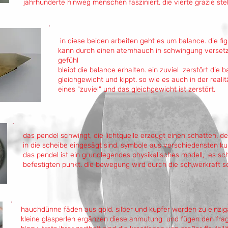
jahrhunderte hinweg menschen fasziniert. die vierte grazie ste
in diese beiden arbeiten geht es um balance. die fi
kann durch einen atemhauch in schwingung versetz
gefühl
bleibt die balance erhalten. ein zuviel zerstört die 
gleichgewicht und kippt. so wie es auch in der realitä
eines "zuviel" und das gleichgewicht ist zerstört.
das pendel schwingt, die lichtquelle erzeugt einen schatten. de
in die scheibe eingesägt sind. symbole aus verschiedensten kul
das pendel ist ein grundlegendes physikalisches modell, es s
befestigten punkt. die bewegung wird durch die sch,werkraft so
hauchdünne fäden aus gold, silber und kupfer werden zu einzig
kleine glasperlen ergänzen diese anmutung und fügen den fragile